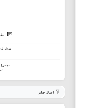
نظر
تعداد ک
مجموع ا
057
اعمال فیلتر