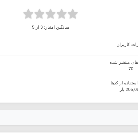
میانگین امتیاز: 3 از 5
ات کاربران
دهای منتشر شده
70
ستفاده از کدها
205, بار