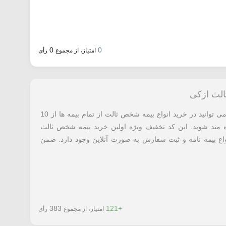
0
0
امتیاز، از مجموع
رأی
الث ازکی
با استفاده از کد تخفیف ازکی معرفی شده می توانید در خرید انواع بیمه شخص ثالث از تمام بیمه ها از 10
سقف 500،000 تومان بهره مند شوید. این کد تخفیف ویژه اولین خرید بیمه شخص ثالث
ع بیمه نامه و ثبت سفارش به صورت آنلاین وجود دارد. ضمن
383
+121
امتیاز، از مجموع
رأی