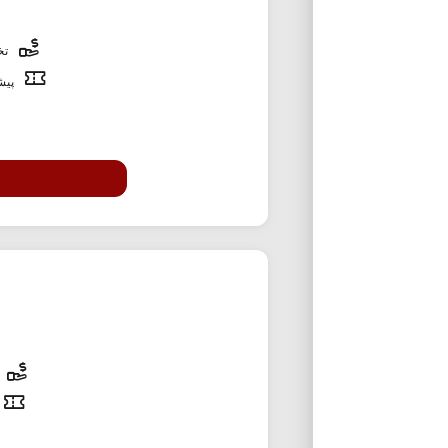
تخف
پیشن