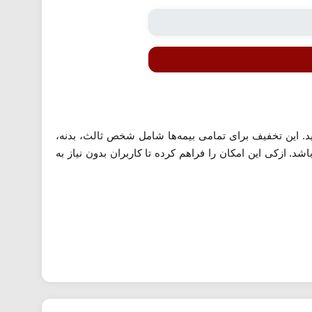
 از مبلغ نهایی بیمه خود بکاهید. این تخفیف برای تمامی بیمه‌ها شامل شخص ثالث، بدنه،
استفاده است. حداقل مبلغ خرید جهت بهره‌مندی از این تخفیف ۱,۰۰۰,۰۰۰ تومان می‌باشد. ازکی این امکان را فراهم کرده تا کاربران بدون نیاز به
ا پرداخت قسط اول به‌صورت آنلاین انجام می‌شود. پس از
مان و مبلغ اقساط را نیز هنگام خرید مشخص کنند.