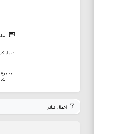
نظر
تعداد ک
مجموع ا
,451
اعمال فیلتر