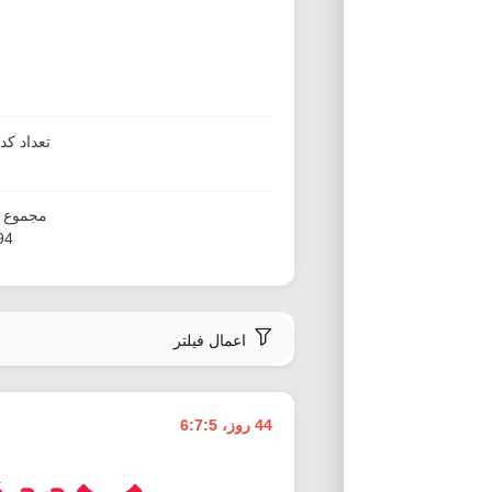
تعداد ک
مجموع ا
994
اعمال فیلتر
44 روز، 6:7:4