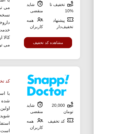
تخفیف تا
شاید
می توا
%10
منقضی
پیشنهاد
همه
داروخا
تخفیف‌دار
کاربران
خدمت
کالا ا
مشاهده کد تخفیف
می توا
کد تخ
با اس
20,000
شاید
اولین
تومان
منقضی
شوید.
کد تخفیف
همه
کاربران
است. 