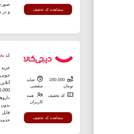
صورت 
مشاهده کد تخفیف
و در م
کد تخ
خرید آ
جویی 
200,000
شاید
آنلاین
تومان
منقضی
کد تخفیف
همه
داروه
کاربران
بدون 
قابل ا
مشاهده کد تخفیف
خدمت 