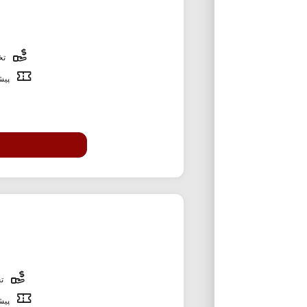
تخف
پیشن
تخ
پیشن