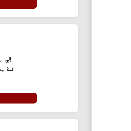
تخف
پیشن