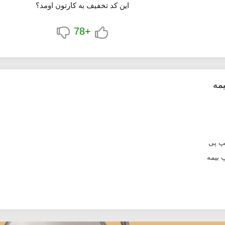
این کد تخفیف به کارتون اومد؟
+78
مه
پ پی
 بیمه