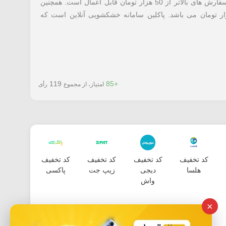
درصد تخفیف بهره مند شوید. این کد برای سفارش های بالاتر از 50 هزار تومان قابل اعمال است. همچنین
خفیف دریافتی با این کد نیز 35 هزار تومان می باشد. پاکلین سامانه خشکشویی آنلاین است که
119
+85
امتیاز، از مجموع
رأی
کد تخفیف
کد تخفیف
کد تخفیف
کد تخفیف
هلسا
دیجی
زیپ جت
پاکسی
واش
×