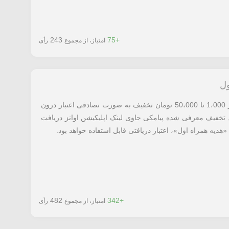
243
+75
امتیاز، از مجموع
رأی
با شماره گیری کد معرفی شده می توانید از 1،000 تا 50،000 تومان تخفیف به صورت تصادفی اعتبار درون
 تخفیف معرفی شده پیامکی حاوی لینک اپلیکیشن اوانز دریافت
هدیه همراه اول»، اعتبار دریافتی قابل استفاده خواهد بود.
482
+342
امتیاز، از مجموع
رأی