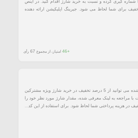
کافی است برای خرید شارژ کد *7# را شماره گیری کرده و نسبت به خرید شارژ اقدام کنید. در اینص
خودکار از 5 تا 30 درصد تخفیف برای شما لحاظ می شود. جیرینگ اپلیکیشن ارائه دهنده
67
+46
امتیاز، از مجموع
رأی
با استفاده از کد تخفیف همراه اول معرفی شده می توانید از 5 درصد تخفیف در خرید شارژ ویژه مشترکین
ت با مراجعه به لینک معرفی شده، مقدار شارژ مورد نظر خود را