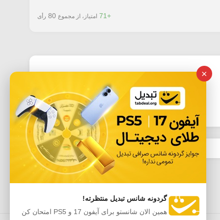
80
+71
امتیاز، از مجموع
رأی
×
گردونه شانس تبدیل منتظرته!
همین الان شانستو برای آیفون 17 و PS5 امتحان کن