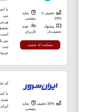
با اس
تخفیف تا
شاید
می ت
%19
منقضی
پیشنهاد
همه
تخفیف
تخفیف‌دار
کاربران
است ب
بین پ
مشاهده کد تخفیف
ثبت س
خدمات
کد تخ
با اس
شده م
30% تخفیف
شاید
منقضی