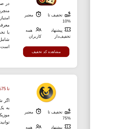
در صو
منچرز
تخفیف تا
معتبر
امتیاز
%10
معرقف
پیشنهاد
همه
تخفیف‌دار
کاربران
است که
مشاهده کد تخفیف
تا 75% تخفیف خرید اشتراک ملودیفای
اگر ش
به یک
تخفیف تا
معتبر
موزیک
%75
توانید
پیشنهاد
همه