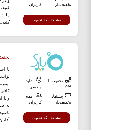
تخفیف‌دار
کاربران
کنید.
ملودی
مشاهده کد تخفیف
کنید...
تخفیف 10% ا
با اس
توانی
تخفیف تا
شاید
%10
منقضی
کافی 
پیشنهاد
همه
و با ا
تخفیف‌دار
کاربران
به صو
باشید
مشاهده کد تخفیف
آقایان 