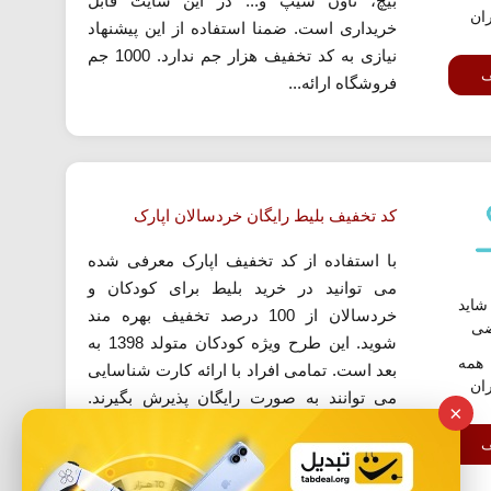
بیچ، تاون شیپ و... در این سایت قابل
ران
خریداری است. ضمنا استفاده از این پیشنهاد
نیازی به کد تخفیف هزار جم ندارد. 1000 جم
ف
فروشگاه ارائه...
کد تخفیف بلیط رایگان خردسالان اپارک
با استفاده از کد تخفیف اپارک معرفی شده
می توانید در خرید بلیط برای کودکان و
اید
خردسالان از 100 درصد تخفیف بهره مند
ضی
شوید. این طرح ویژه کودکان متولد 1398 به
همه
بعد است. تمامی افراد با ارائه کارت شناسایی
ران
می توانند به صورت رایگان پذیرش بگیرند.
×
توجه داشته باشید که فرصت استفاده از این
ف
طرح محدود است.