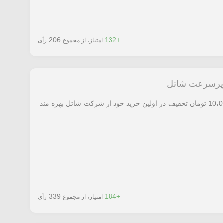
206
+132
امتیاز، از مجموع
رأی
با استفاده از کد معرفی شده می‌توانید از 10،000 تومان تخفیف در اولین خرید خود از شرکت شاتل بهره مند
339
+184
امتیاز، از مجموع
رأی