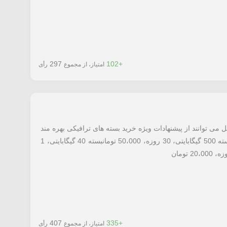
297
+102
امتیاز، از مجموع
رأی
 می توانند از پیشنهادات ویژه خرید بسته های ترافیکی بهره مند
شوند. این بسته های تخفیف دار عبارتند از:بسته 500 گیگابایتی، 30 روزه، 50،000 تومانبسته 40 گیگابایتی، 1
407
+335
امتیاز، از مجموع
رأی