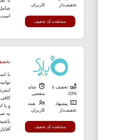
تخفیف‌دار
کاربران
است که
مشاهده کد تخفیف
تخفیف 10% ا
با اس
توانی
تخفیف تا
شاید
%10
منقضی
کافی 
پیشنهاد
همه
و با ا
تخفیف‌دار
کاربران
به صو
باشید
مشاهده کد تخفیف
آقایان 