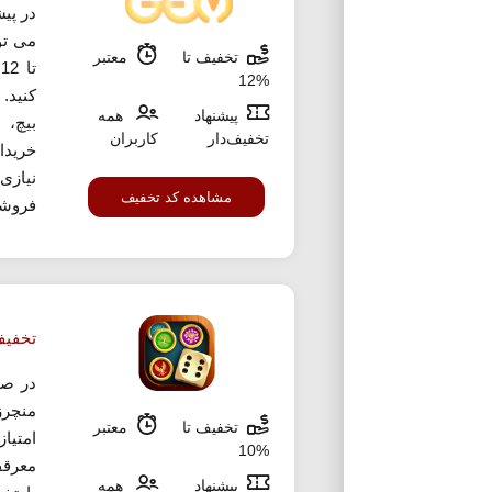
در پی
می تو
تخفیف تا
معتبر
ت
%12
کنید.
پیشنهاد
همه
بیچ، 
تخفیف‌دار
کاربران
خریدا
مشاهده کد تخفیف
فروشگا
تخفیف 10 درصدی خرید بسته 
در صو
منچرز
تخفیف تا
معتبر
امتیاز
%10
معرقف
پیشنهاد
همه