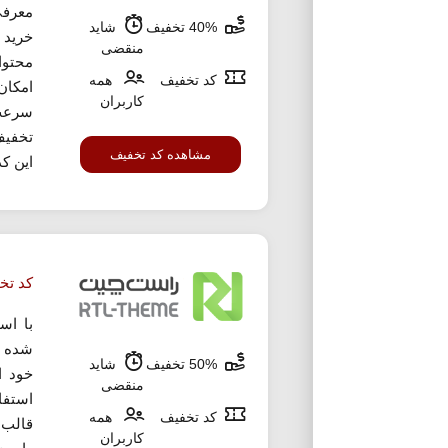
40% تخفیف
شاید
خرید
منقضی
محتوا
کد تخفیف
همه
امکان
کاربران
سرعت 
تخفیف
مشاهده کد تخفیف
این کد
کد تخ
با اس
شده م
50% تخفیف
شاید
منقضی
استفا
کد تخفیف
همه
قالب،
کاربران