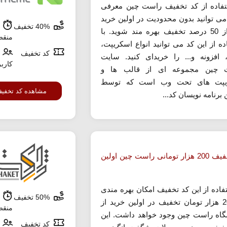
تفاده از کد تخفیف راست چین معرفی
ی توانید بدون محدودیت در اولین خرید
40% تخفیف
ش
خود از 50 درصد تخفیف بهره مند شوید. با
منق
ده از این کد می توانید انواع اسکریپت،
کد تخفیف
 افزونه و... را خریدای کنید. سایت
کارب
 چین مجموعه ای از قالب ها و
یپت های تحت وب است که توسط
مشاهده کد تخفی
 برنامه نویسان کد...
کد تخفیف 200 هزار تومانی راست چین اولین
تفاده از این کد تخفیف امکان بهره مندی
50% تخفیف
ش
از 200 هزار تومان تخفیف در اولین خرید از
منق
اه راست چین وجود خواهد داشت. این
کد تخفیف