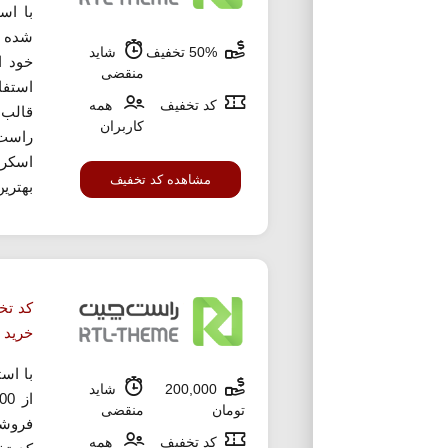
با اس
شده م
50% تخفیف
شاید
منقضی
استفا
کد تخفیف
همه
قالب،
کاربران
راست
اسکر
مشاهده کد تخفیف
بهترین
خرید
با اس
200,000
شاید
تومان
منقضی
فروشگ
کد تخفیف
همه