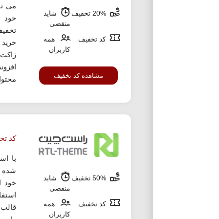
20% تخفیف
شاید
خود ا
منقضی
تخفیف
کد تخفیف
همه
خرید 
کاربران
ژاکت 
افزون
مشاهده کد تخفیف
محتوا
کد تخ
با اس
شده م
50% تخفیف
شاید
منقضی
استفا
کد تخفیف
همه
قالب،
کاربران