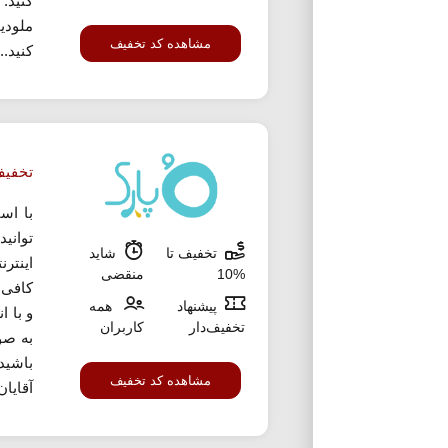
کنید.
ملودی
مشاهده کد تخفیف
کنید...
تخفیف 10% ا
با اس
توانی
تخفیف تا
شاید
%10
منقضی
کافی 
پیشنهاد
همه
و با ا
تخفیف‌دار
کاربران
به صو
باشید
مشاهده کد تخفیف
آقایان 