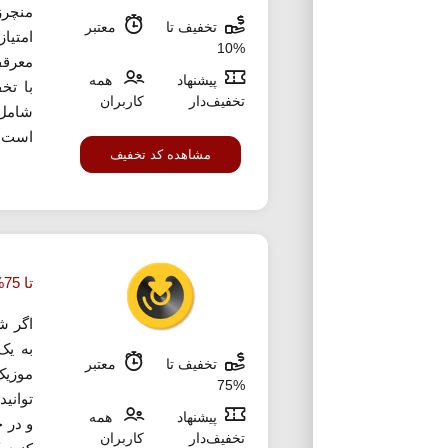
منچرز
تخفیف تا
معتبر
امتیاز
%10
معرقف
پیشنهاد
همه
تخفیف‌دار
کاربران
است که
مشاهده کد تخفیف
تا 75% تخفیف خرید اشتراک ملودیفای
اگر ش
به یک
تخفیف تا
معتبر
موزیک
%75
توانید
پیشنهاد
همه
تخفیف‌دار
کاربران