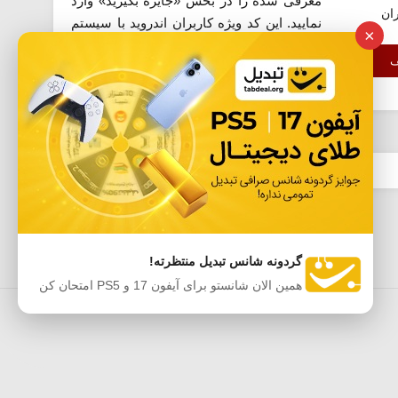
معرفی شده را در بخش «جایزه بگیرید» وارد
ران
نمایید. این کد ویژه کاربران اندروید با سیستم
×
عامل 10 می باشد.
ف
گردونه شانس تبدیل منتظرته!
همین الان شانستو برای آیفون 17 و PS5 امتحان کن