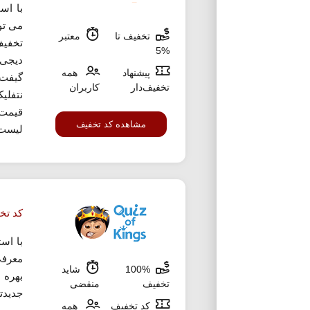
با اس
تخفیف تا
معتبر
تخفیف
%5
دیجی 
پیشنهاد
همه
گیفت 
تخفیف‌دار
کاربران
نتفلیک
قیمت 
مشاهده کد تخفیف
لیست 
کد تخ
با اس
100%
شاید
بهره
تخفیف
منقضی
جدیدت
کد تخفیف
همه