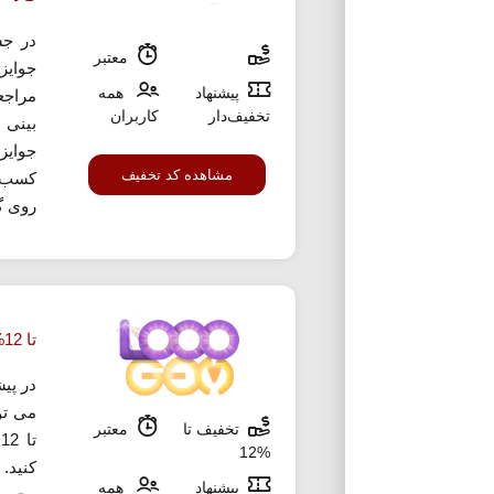
در جش
معتبر
جوایز
پیشنهاد
همه
مراجع
تخفیف‌دار
کاربران
بینی 
جوایز
مشاهده کد تخفیف
کسب ا
روی گز
تا 12% تخفیف شگفت انگیز هزار جم
در پی
می تو
تخفیف تا
معتبر
ت
%12
کنید.
پیشنهاد
همه