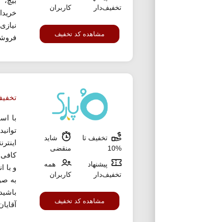
بیچ، 
تخفیف‌دار
کاربران
خریدا
مشاهده کد تخفیف
فروشگا
تخفیف 10% ا
با اس
توانی
تخفیف تا
شاید
%10
منقضی
کافی 
پیشنهاد
همه
و با ا
تخفیف‌دار
کاربران
به صو
باشید
مشاهده کد تخفیف
آقایان 