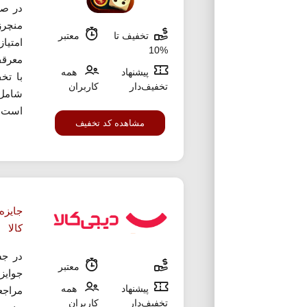
در صو
منچرز
تخفیف تا
معتبر
امتیاز
%10
معرقف
پیشنهاد
همه
تخفیف‌دار
کاربران
است که
مشاهده کد تخفیف
جایزه
کالا
در جش
معتبر
جوایز
پیشنهاد
همه
مراجع
تخفیف‌دار
کاربران