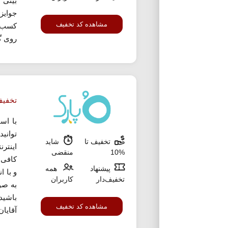
بینی 
جوایز
مشاهده کد تخفیف
کسب ا
روی گز
تخفیف 10% ا
با اس
توانی
تخفیف تا
شاید
%10
منقضی
کافی 
پیشنهاد
همه
و با ا
تخفیف‌دار
کاربران
به صو
باشید
مشاهده کد تخفیف
آقایان 