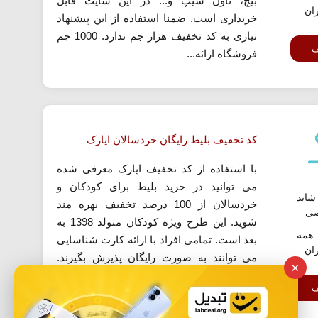
بیچ، تاون شیپ و... در این سایت قابل
ران
خریداری است. ضمنا استفاده از این پیشنهاد
نیازی به کد تخفیف هزار جم ندارد. 1000 جم
ف
فروشگاه ارائه...
کد تخفیف بلیط رایگان خردسالان اپارک
با استفاده از کد تخفیف اپارک معرفی شده
می توانید در خرید بلیط برای کودکان و
اید
خردسالان از 100 درصد تخفیف بهره مند
ضی
شوید. این طرح ویژه کودکان متولد 1398 به
همه
بعد است. تمامی افراد با ارائه کارت شناسایی
ران
می توانند به صورت رایگان پذیرش بگیرند.
×
توجه داشته باشید که فرصت استفاده از این
ف
طرح محدود است.