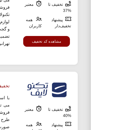
تخفیف تا
معتبر
%37
تکنول
پیشنهاد
همه
لوازم
تخفیف‌دار
کاربران
و گجت
تضمین
مشاهده کد تخفیف
تهرانی
تخفیف
با اس
می تو
تخفیف تا
معتبر
%40
طرح ک
پیشنهاد
همه