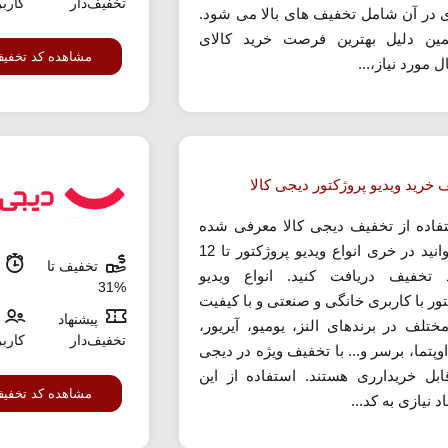
تخفیف‌دار
کارب
 در آن شامل تخفیف های بالا می شود.
ین دلیل بهترین فرصت خرید کالای
مشاهده کد تخفی
ل مورد نیاز،...
خرید ویدیو پروژکتور دیجی کالا
تفاده از تخفیف دیجی کالا معرفی شده
می توانید در خری انواع ویدیو پروژکتور تا 12
تخفیف تا
م
تخفیف دریافت کنید. انواع ویدیو
%31
ور با کاربری خانگی و صنعتی و با کیفیت
پیشنهاد
ختلف در برندهای النز، یومیو، آیریور،
تخفیف‌دار
کارب
اوپتما، برسر و... با تخفیف ویژه در دیجی
قابل خریدارری هستند. استفاده از این
مشاهده کد تخفی
د نیازی به کد...