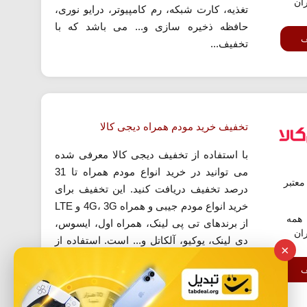
ران
تغذیه، کارت شبکه، رم کامپیوتر، درایو نوری،
حافظه ذخیره سازی و... می باشد که با
ف
تخفیف...
تخفیف خرید مودم همراه دیجی کالا
با استفاده از تخفیف دیجی کالا معرفی شده
می توانید در خرید انواع مودم همراه تا 31
عتبر
درصد تخفیف دریافت کنید. این تخفیف برای
خرید انواع مودم جیبی و همراه 4G، 3G و LTE
همه
از برندهای تی پی لینک، همراه اول، ایسوس،
ران
دی لینک، یوکیو، آلکاتل و... است. استفاده از
×
این پیشنهاد نیازی به کد تخفیف دیجی کالا
ف
ندارد....