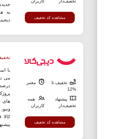
تخفیف‌دار
کاربران
جدیدی
به هم
مشاهده کد تخفیف
دیجیتا
تخفیف 
با اس
تخفیف تا
معتبر
درصد 
%12
پروژکت
پیشنهاد
همه
های م
تخفیف‌دار
کاربران
ونیو، 
کالا 
مشاهده کد تخفیف
پیشنها