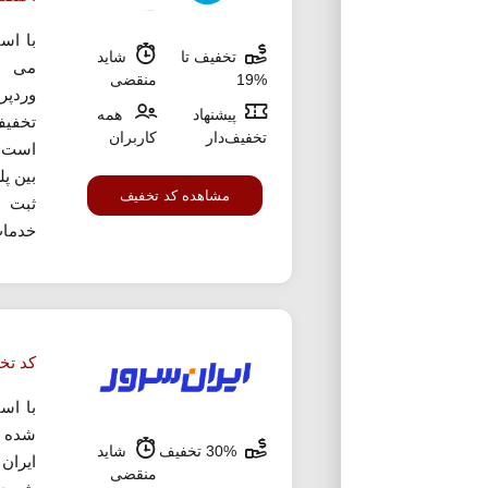
با اس
تخفیف تا
شاید
می ت
%19
منقضی
پیشنهاد
همه
تخفیف
تخفیف‌دار
کاربران
است ب
بین پ
مشاهده کد تخفیف
ثبت س
خدمات
کد تخ
با اس
شده م
30% تخفیف
شاید
منقضی