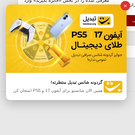
معرفی شده را در بخش «جایزه بگیرید» وارد
ران
×
نمایید. این کد ویژه کاربران اندروید با سیستم
عامل 10 می باشد.
ف
گردونه شانس تبدیل منتظرته!
همین الان شانستو برای آیفون 17 و PS5 امتحان کن
ه‌ها
اپلیکیشن موبایل آفردیلی
حریم خصوصی
Sitemap