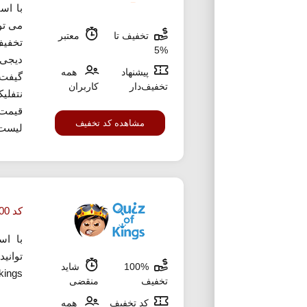
با اس
تخفیف تا
معتبر
تخفیف
%5
دیجی 
پیشنهاد
همه
گیفت 
تخفیف‌دار
کاربران
نتفلیک
قیمت 
مشاهده کد تخفیف
لیست 
کد 200 سکه رایگان بازی کوییز آف کیگز
با اس
100%
شاید
of kings بهره م
تخفیف
منقضی
کد تخفیف
همه