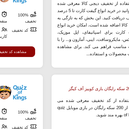
تفاده از تخفیف دیجی کالا معرفی شده
می توانید در خرید انواع گیفت کارت تا 5 درصد
100%
ش
 دریافت کنید. این بخش که به تازگی به
تخفیف
منق
کالا اضافه شده است، امکان خرید انواع
کد تخفیف
کارت برای اسپاتیفای، اپل موزیک،
کارب
س، مایکروسافت، ایبی، آمازون و... را با
مناسب فراهم می کند. برای مشاهده
مشاهده کد تخفی
محصولات و استفاده...
تفاده از کد تخفیف معرفی شده می
توانید از 200 سکه رایگان در بازی موبایل quiz
100%
ش
ند شوید.
تخفیف
منق
کد تخفیف