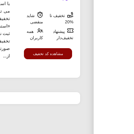
با اس
تخفیف تا
شاید
تخفیف
%20
منقضی
«استف
پیشنهاد
همه
ثبت ن
تخفیف‌دار
کاربران
تخفیف
صورتی
مشاهده کد تخفیف
از...