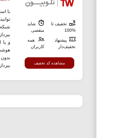
با اس
تخفیف تا
شاید
شبکه 
%100
منقضی
بپردا
پیشنهاد
همه
و یا 
تخفیف‌دار
کاربران
هوشمن
بدون 
مشاهده کد تخفیف
بپرداز