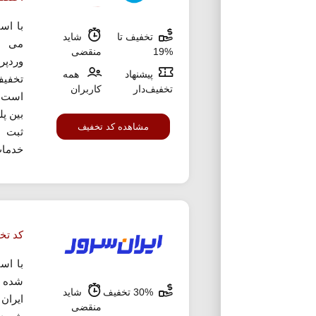
با اس
تخفیف تا
شاید
می ت
%19
منقضی
پیشنهاد
همه
تخفیف
تخفیف‌دار
کاربران
است ب
بین پ
مشاهده کد تخفیف
ثبت س
خدمات
کد تخ
با اس
شده م
30% تخفیف
شاید
منقضی