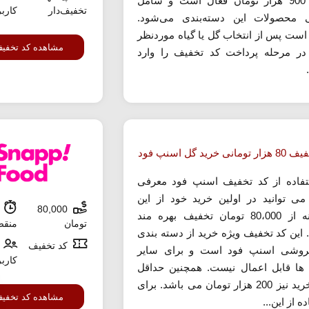
بالای 900 هزار تومان فعال است و شامل
تخفیف‌دار
کارب
 محصولات این دسته‌بندی می‌شود.
است پس از انتخاب گل یا گیاه موردنظر
مشاهده کد تخفی
در مرحله پرداخت کد تخفیف را وارد
نی خرید گل اسنپ فود
تفاده از کد تخفیف اسنپ فود معرفی
ی توانید در اولین خرید خود از این
80,000
ش
سامانه از 80،000 تومان تخفیف بهره مند
تومان
منق
 این کد تخفیف ویژه خرید از دسته بندی
کد تخفیف
روشی اسنپ فود است و برای سایر
کارب
ها قابل اعمال نیست. همچنین حداقل
رقم خرید نیز 200 هزار تومان می باشد. برای
مشاهده کد تخفی
ه از این...