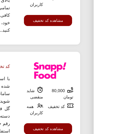
کاربران
تمامی
کافی 
مشاهده کد تخفیف
خود، 
کنید...
کد تخفیف 80 هزار توما
با اس
شده م
80,000
شاید
تومان
منقضی
شوید.
کد تخفیف
همه
گل ف
کاربران
دسته 
مشاهده کد تخفیف
استفاد