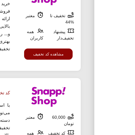
خرید 
فروشگ
تخفیف تا
معتبر
ارائه
%44
بالایی
پیشنهاد
همه
و... 
تخفیف‌دار
کاربران
بهتری 
تخفیف
مشاهده کد تخفیف
کد تخ
با اس
می‌تو
60,000
معتبر
تومان
تخفیف
کد تخفیف
همه