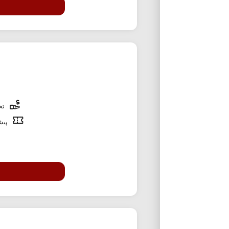
تخف
پیشن