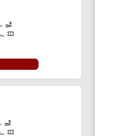
تخف
پیشن
تخ
پیشن