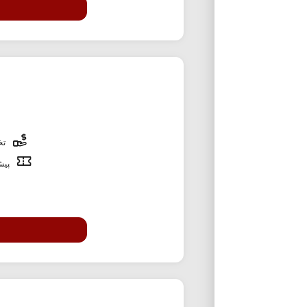
تخف
پیشن