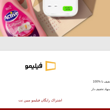
یف تا %100
هاد تخفیف دار
اشتراک رایگان فیلیمو مبین نت