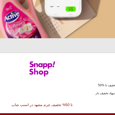
فیف تا %50
هاد تخفیف دار
تا 50% تخفیف چرم مشهد در اسنپ شاپ