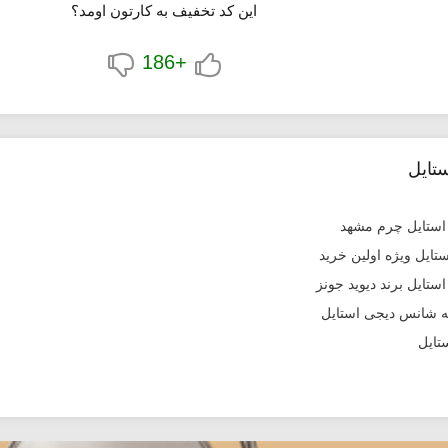
این کد تخفیف به کارتون اومد؟
+186
تایل
تایل