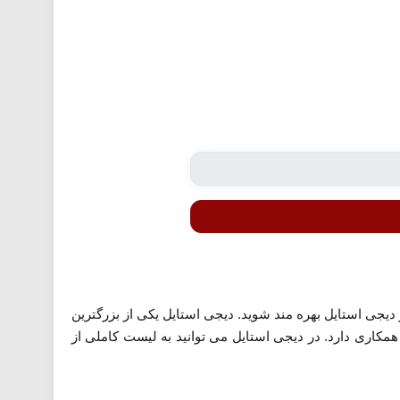
خفیف تا سقف 90،000 تومان در اولین سفارش خود در دیجی استایل بهره مند شوید. دیجی استایل یکی از بزرگترین
کاری دارد. در دیجی استایل می توانید به لیست کاملی از