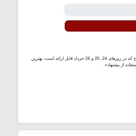
در فستیوال تابستان 1405 دیجی کالا می توانید در خرید انواع محصولات تا 40 درصد تخفیف دیجی کالا دریافت کنید. این طرح که در روزهای 24، 25 و 26 خرداد قابل ارائه است، بهترین
اده از پیشنهاد».