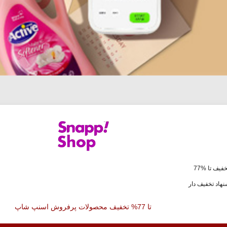
فیف تا %77
هاد تخفیف دار
تا 77% تخفیف محصولات پرفروش اسنپ شاپ