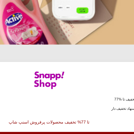
فیف تا %77
هاد تخفیف دار
تا 77% تخفیف محصولات پرفروش اسنپ شاپ