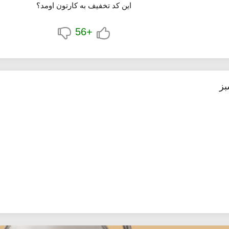
این کد تخفیف به کارتون اومد؟
+56
بز