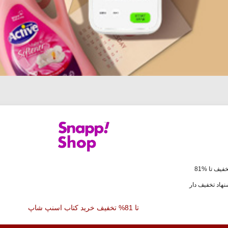
فیف تا %81
هاد تخفیف دار
تا 81% تخفیف خرید کتاب اسنپ شاپ