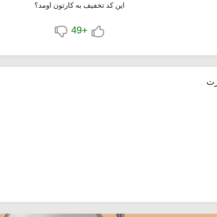
این کد تخفیف به کارتون اومد؟
+49
رت