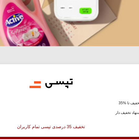
فیف تا %35
هاد تخفیف دار
تخفیف 35 درصدی تپسی تمام کاربران