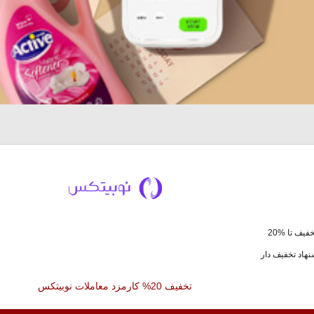
فیف تا %20
هاد تخفیف دار
تخفیف 20% کارمزد معاملات نوبیتکس