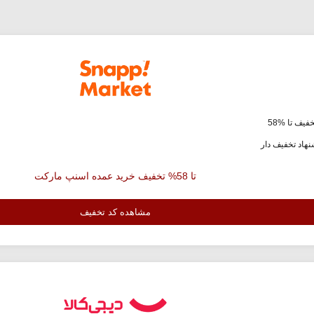
فیف تا %58
هاد تخفیف دار
تا 58% تخفیف خرید عمده اسنپ مارکت
مشاهده کد تخفیف