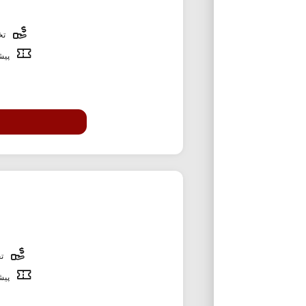
تخف
پیشن
تخ
پیشن