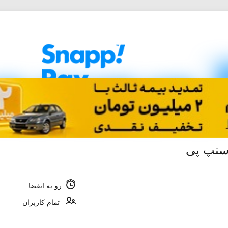
سنپ پی
رو به انقضا
تمام کاربران