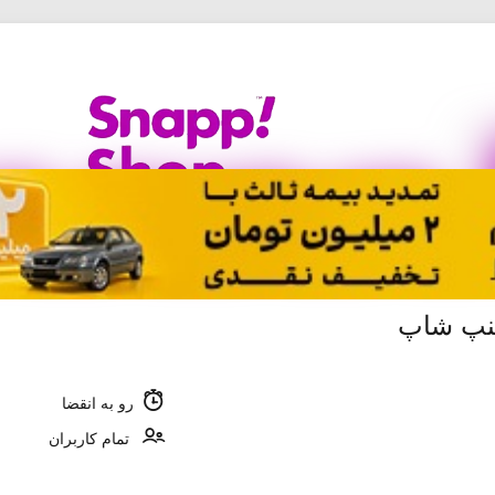
نپ شاپ
رو به انقضا
تمام کاربران