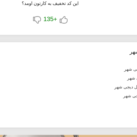
این کد تخفیف به کارتون اومد؟
+135
هر
جی شهر
ل دیجی شهر
جی شهر