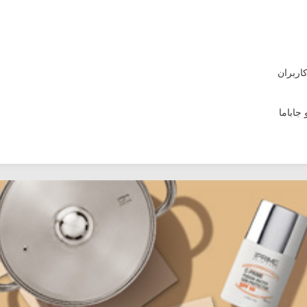
جاباما