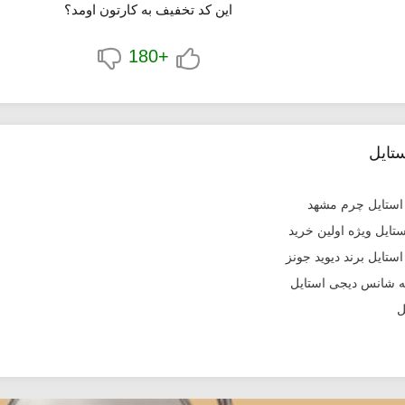
این کد تخفیف به کارتون اومد؟
+180
تایل
ل