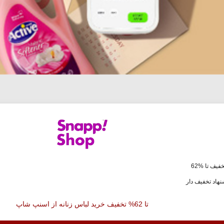
فیف تا %62
هاد تخفیف دار
تا 62% تخفیف خرید لباس زنانه از اسنپ شاپ