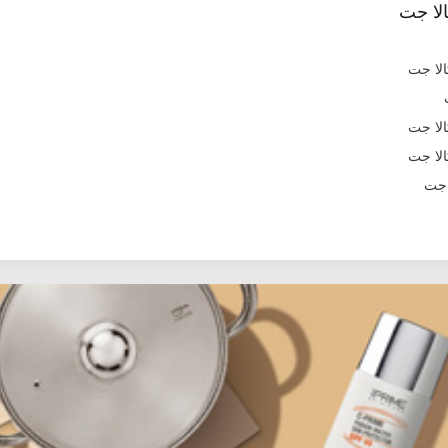
لا جت
 جت