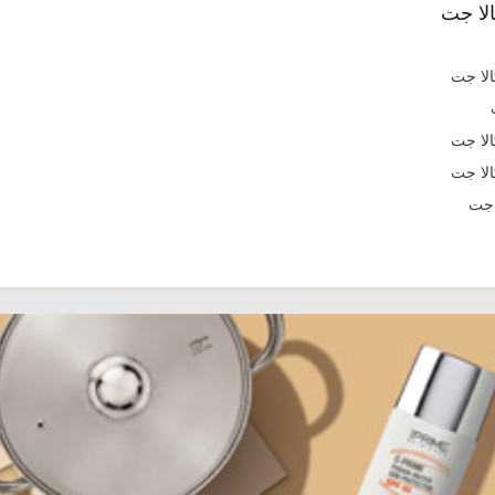
لا جت
 جت