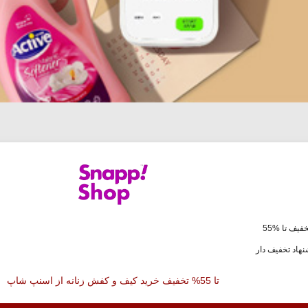
فیف تا %55
هاد تخفیف دار
تا 55% تخفیف خرید کیف و کفش زنانه از اسنپ شاپ