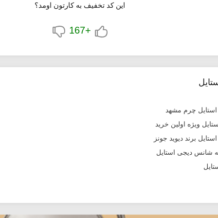
این کد تخفیف به کارتون اومد؟
+167
تایل
تایل