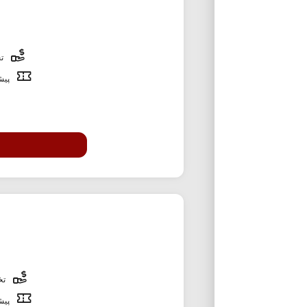
تخ
پیشن
تخف
پیشن