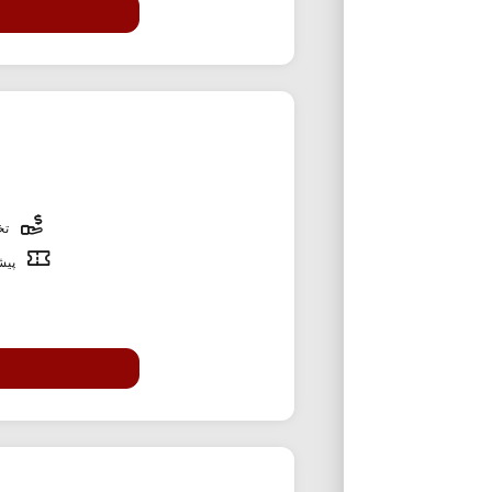
تخف
پیشن